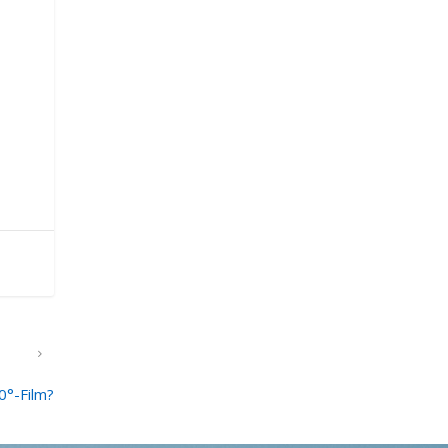
HSTER
0°-Film?