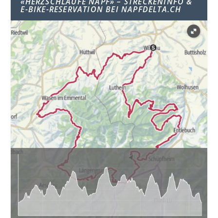
«HERZSCHLAUFE NAPF» – STRECKENINFO &
E-BIKE-RESERVATION BEI NAPFDELTA.CH