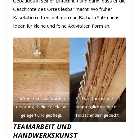
Gebäudes in seiner Einfachheit und darin, dass er die
Geschichte des Ortes lesbar macht. Wo früher
Käselaibe reiften, nehmen nun Barbara Salzmanns
Ideen für kleine und feine Aktivitäten Form an.
Im Speicherraum wurden
Das Dach ist wie
ursprünglich die Käselaibe
ursprünglich wieder mit
gelagert und gepflegt.
Holzschindeln gedeckt.
TEAMARBEIT UND
HANDWERKSKUNST