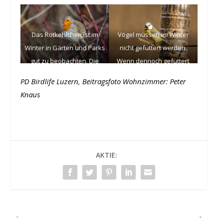
Das Rotkehlchen ist im
Vögel müssen im Winter
Winter in Gärten und Parks
nicht gefüttert werden.
gut zu beobachten. Die
Wenn dennoch gefüttert
meisten Rotkehlchen im
wird, sind einige Regeln zu
PD Birdlife Luzern, Beitragsfoto Wohnzimmer: Peter
Winter sind Gäste aus dem
beachten. So sollen die
Knaus
Norden, nur wenige Vögel
Vögel nicht ins Futter sitzen
bleiben das ganze Jahr in
können, um keine
der Schweiz (Foto: © Fritz
Krankheiten zu übertragen
Sigg).
(Foto: © Kiril Gruev).
AKTIE:
VORHERIGER
NÄCHSTER